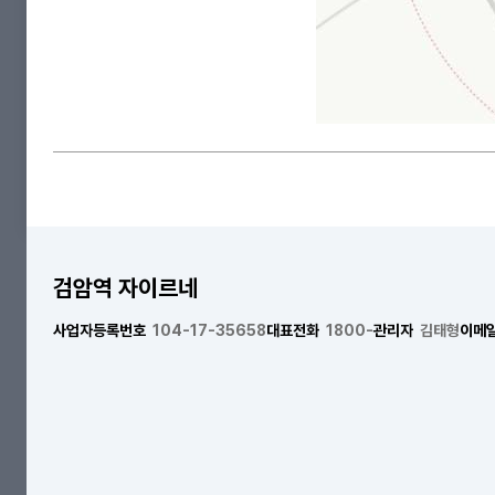
검암역 자이르네
사업자등록번호
104-17-35658
대표전화
1800-
관리자
김태형
이메